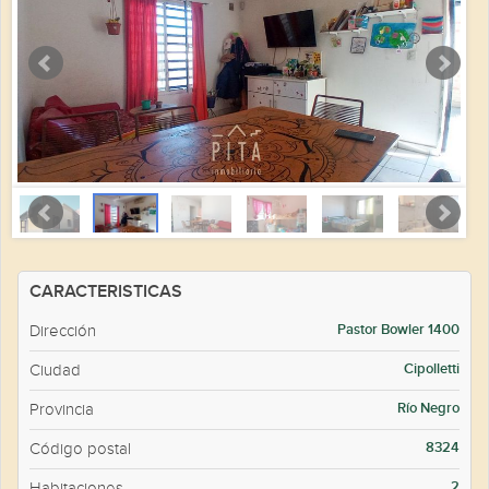
CARACTERISTICAS
Pastor Bowler 1400
Dirección
Cipolletti
Ciudad
Río Negro
Provincia
8324
Código postal
Superficie
2
Habitaciones