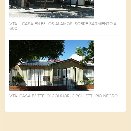
VTA. - CASA EN Bº LOS ALAMOS, SOBRE SARMIENTO AL
600
VTA. CASA Bº TTE. O´ CONNOR, CIPOLLETTI, RÍO NEGRO