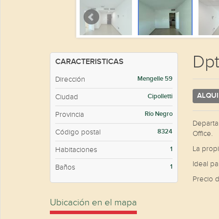
Dpt
CARACTERISTICAS
Mengelle 59
Dirección
ALQUI
Cipolletti
Ciudad
Río Negro
Provincia
Departa
8324
Código postal
Office.
La prop
Superficie
1
Habitaciones
2
M
Ideal pa
1
Baños
Precio 
Ubicación en el mapa