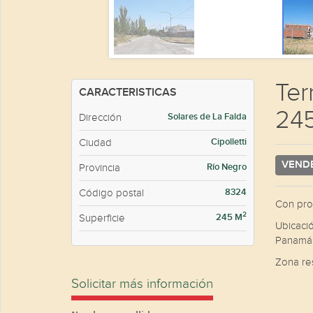
Ter
CARACTERISTICAS
245
Solares de La Falda
Dirección
Cipolletti
Ciudad
VEND
Río Negro
Provincia
8324
Código postal
Con proy
2
245 M
Superficie
Ubicació
Panamá
Habitaciones
Baños
Zona res
Solicitar más información