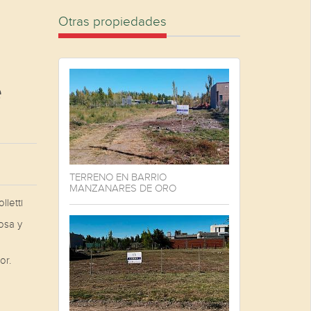
Otras propiedades
e
TERRENO EN BARRIO
MANZANARES DE ORO
lletti
osa y
or.